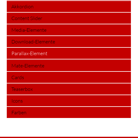
Akkordion
Content Slider
Media-Elemente
Download-Elemente
Parallax-Element
Mate-Elemente
Cards
Teaserbox
Icons
Farben