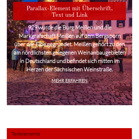
Parallax-Element mit Überschrift,
Text und Link
929 wurde die Burg Meißen und die
Markgrafschaft Meißen auf dem Bergsporn
über der Elbe gegründet. Meißen gehört zu den
am nördlichsten gelegenen Weinanbaugebieten
in Deutschland und befindet sich mitten im
Herzen der Sächsischen Weinstraße.
MEHR ERFAHREN
Textelemente