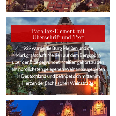
Parallax-Element mit
Überschrift und Text
929 wurde die Burg Meißen und die
Markgrafschaft Meißen auf dem Bergsporn
über der Elbe gegründet. Meißen gehört zu den
am nördlichsten gelegenen Weinanbaugebieten
in Deutschland und befindet sich mitten im
Herzen der Sächsischen Weinstraße.